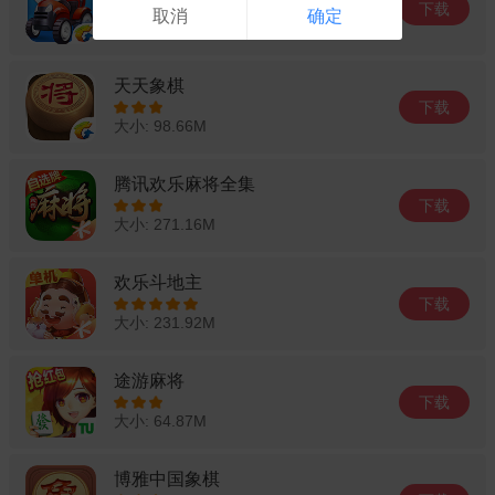
下载
取消
确定
大小: 78.49M
天天象棋
下载
大小: 98.66M
腾讯欢乐麻将全集
下载
大小: 271.16M
欢乐斗地主
下载
大小: 231.92M
途游麻将
下载
大小: 64.87M
博雅中国象棋