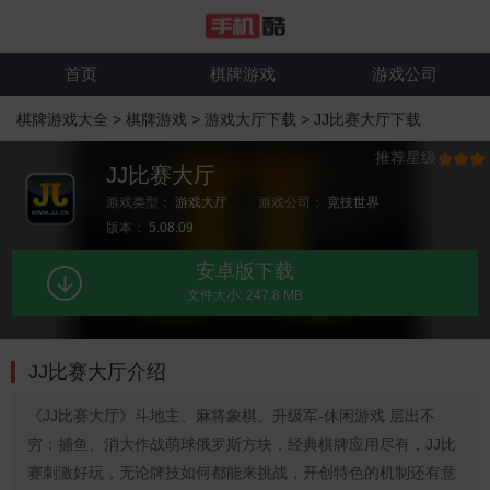
首页
棋牌游戏
游戏公司
棋牌游戏大全
>
棋牌游戏
>
游戏大厅下载
>
JJ比赛大厅下载
推荐星级
JJ比赛大厅
游戏类型：
游戏大厅
游戏公司：
竞技世界
版本：
5.08.09
安卓版下载
文件大小: 247.8 MB
JJ比赛大厅介绍
《JJ比赛大厅》斗地主、麻将象棋、升级军-休闲游戏 层出不
穷：捕鱼、消大作战萌球俄罗斯方块，经典棋牌应用尽有，JJ比
赛刺激好玩，无论牌技如何都能来挑战，开创特色的机制还有意