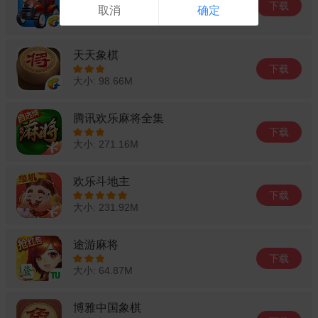
下载
取消
确定
大小: 78.49M
天天象棋
下载
大小: 98.66M
腾讯欢乐麻将全集
下载
大小: 271.16M
欢乐斗地主
下载
大小: 231.92M
途游麻将
下载
大小: 64.87M
博雅中国象棋