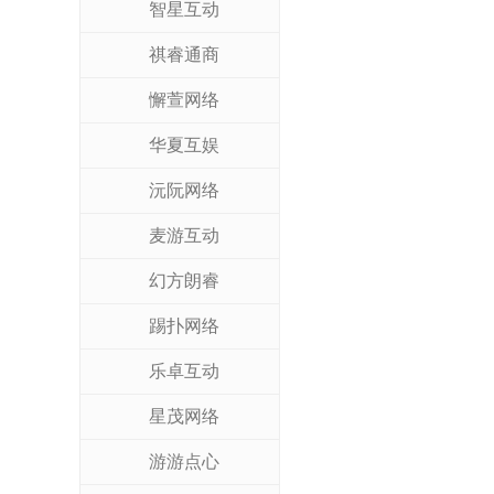
智星互动
祺睿通商
懈萱网络
华夏互娱
沅阮网络
麦游互动
幻方朗睿
踢扑网络
乐卓互动
星茂网络
游游点心