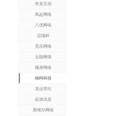
奇龙互动
凤起网络
八优网络
迈瑞科
觅乐网络
云朗网络
随身网络
锦柯科技
龙达世纪
起游信息
斯维尔网络