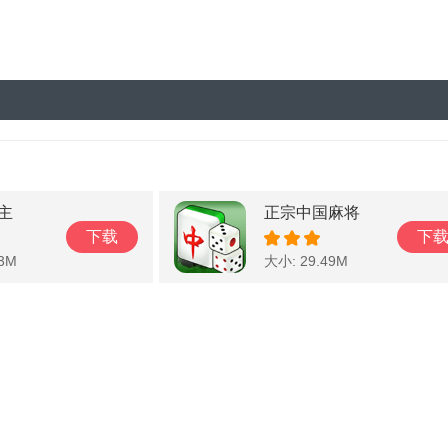
主
正宗中国麻将
下载
下
63M
大小: 29.49M