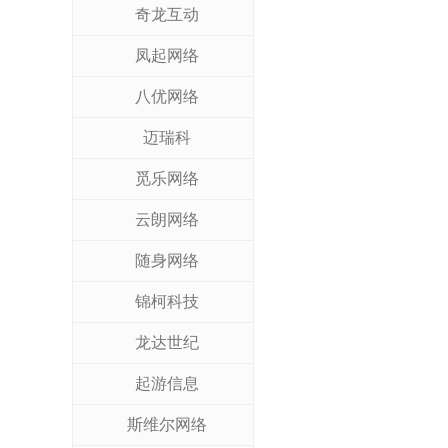
奇龙互动
凤起网络
八优网络
迈瑞科
觅乐网络
云朗网络
随身网络
锦柯科技
龙达世纪
起游信息
斯维尔网络