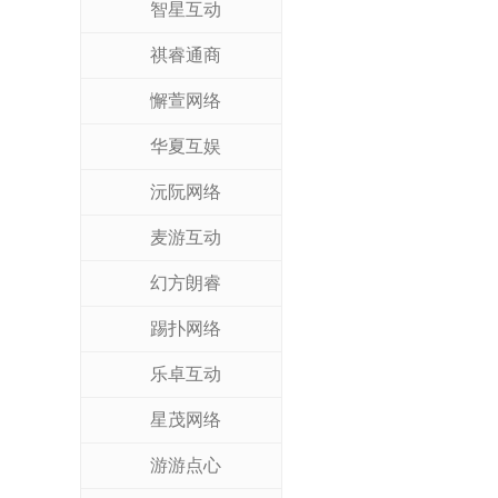
智星互动
祺睿通商
懈萱网络
华夏互娱
沅阮网络
麦游互动
幻方朗睿
踢扑网络
乐卓互动
星茂网络
游游点心