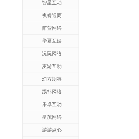
智星互动
祺睿通商
懈萱网络
华夏互娱
沅阮网络
麦游互动
幻方朗睿
踢扑网络
乐卓互动
星茂网络
游游点心