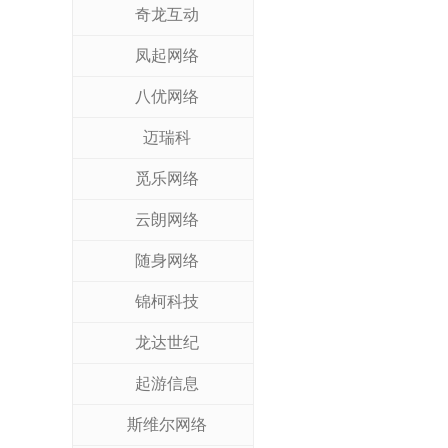
奇龙互动
凤起网络
八优网络
迈瑞科
觅乐网络
云朗网络
随身网络
锦柯科技
龙达世纪
起游信息
斯维尔网络