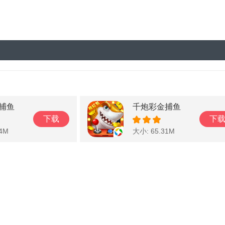
捕鱼
千炮彩金捕鱼
下载
下
94M
大小: 65.31M