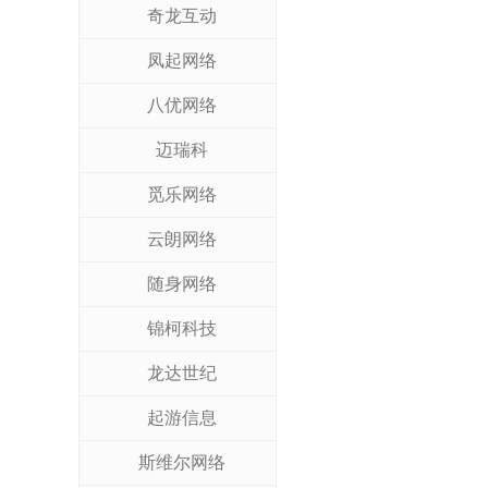
奇龙互动
凤起网络
八优网络
迈瑞科
觅乐网络
云朗网络
随身网络
锦柯科技
龙达世纪
起游信息
斯维尔网络