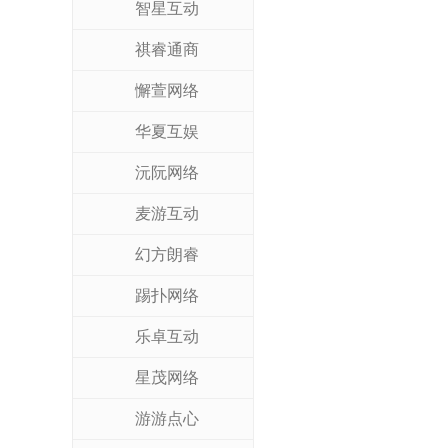
智星互动
祺睿通商
懈萱网络
华夏互娱
沅阮网络
麦游互动
幻方朗睿
踢扑网络
乐卓互动
星茂网络
游游点心